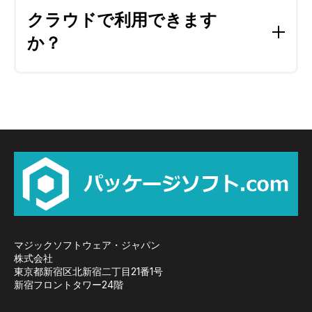
ローコード開発ツール
「
Magic xpa
」で開発されて
クラウドで利用できます
いるので、
カスタマイズや仕様変更が容易です。
か？
詳しくは、各パッケージソフトの開発元にお問い合
わせください。
クラウドで利用できるサービスがあります。また、
パッケージソフトで販売されている製品をクラウド
基盤（IaaS）
に導入して利用することも可能です。
パッケージソフトの開発元にご相談ください。
マジックソフトウェア・ジャパン
株式会社
東京都新宿区北新宿二丁目21番1号
新宿フロントタワー24階