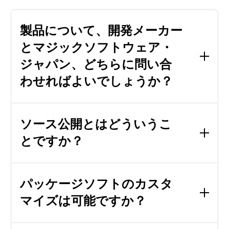
製品について、開発メーカー
とマジックソフトウェア・
ジャパン、どちらに問い合
わせればよいでしょうか？
特定の製品について、詳細をお知りになりたけれ
ば、
開発メーカーに直接お問い合わせください。
ソース公開とはどういうこ
どの パッケージがいいのかわからない、または、
とですか？
欲しい製品が見つからない場合は、マジックソフト
ウェア・
ジャパンにご相談ください。
一般的にパッケージソフトは、
プログラムの中身
（ソースコード）
を公開しておらず
変更
ができない
パッケージソフトのカスタ
ように
なっています。
マイズは可能ですか？
しかし、一部のソース公開型のパッケージソフトで
は、
購入後に機能追加や仕様変更が
自由に
できる
製
品もあります。
本サイトに掲載されているパッケージソフトは、